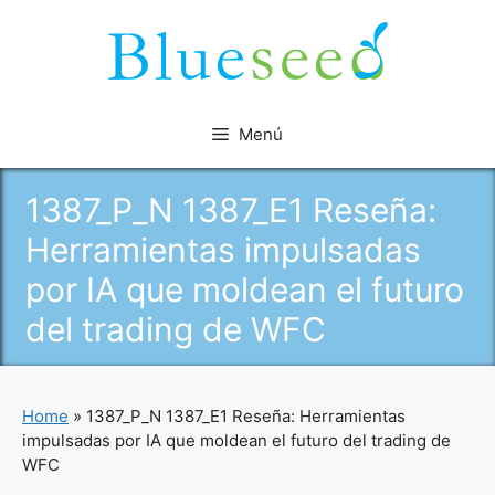
Saltar
al
contenido
Menú
1387_P_N 1387_E1 Reseña:
Herramientas impulsadas
por IA que moldean el futuro
del trading de WFC
Home
»
1387_P_N 1387_E1 Reseña: Herramientas
impulsadas por IA que moldean el futuro del trading de
WFC